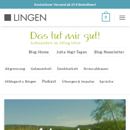
Zum
Kostenloser Versand ab 25 € Bestellwert
Inhalt
0
springen
Blog-Home
Jutta Vogt-Tegen
Blog-Newsletter
Abgrenzung
Gelassenheit
Dankbarkeit
Stress abbauen
Podcast
Hildegard v. Bingen
Übungen & Impulse
Sprüche