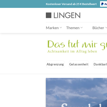
Zum
Kostenloser Versand ab 25 € Bestellwert
Inhalt
springen
Marken
Themen
Bücher
Abgrenzung
Gelassenheit
Dankbar