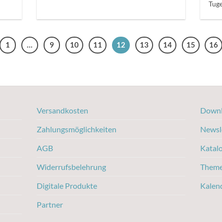
Tuge
1
…
9
10
11
12
13
14
15
16
Versandkosten
Downl
Zahlungsmöglichkeiten
Newsl
AGB
Katal
Widerrufsbelehrung
Them
Digitale Produkte
Kalen
Partner