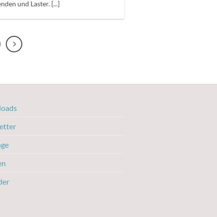
nden und Laster. [...]
oads
etter
oge
en
der