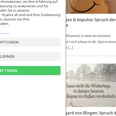
nformationen, um Ihre Erfahrung auf
Nutzung zu analysieren und für
den Sie in unserer
16 Jahre alt sind und Ihre Zustimmung
en, müssen Sie Ihre
Übungen & Impulse: Spruch de
itten.
Woche
In dem Moment, in dem du lächelst,
verändert sich etwas in dir. Spüre einm
OPTIONEN
achtsam [...]
BLEHNEN
EPTIEREN
Hildegard von Bingen: Spruch 