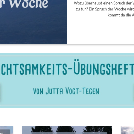
Wozu überhaupt einen Spruch der 
zu tun? Ein Spruch der Woche wird
kommt da die A