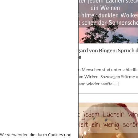
Hildegard von Bingen: Spruch 
Woche
In jedem Menschen sind unterschiedli
Kräfte am Wirken. Sozusagen Stürme 
Böen, dann wieder sanfte [...]
e Wir verwenden die durch Cookies und