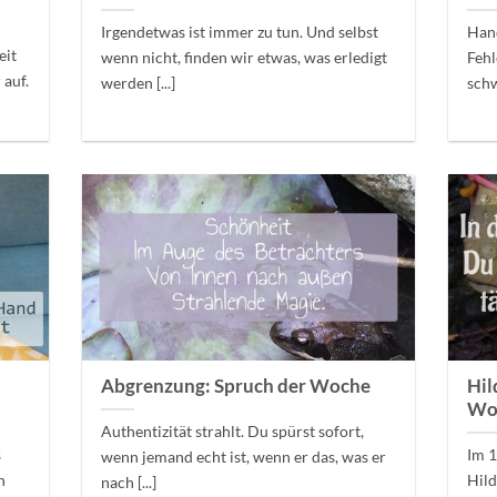
Irgendetwas ist immer zu tun. Und selbst
Hand
eit
wenn nicht, finden wir etwas, was erledigt
Fehl
 auf.
werden [...]
schwi
r
Abgrenzung: Spruch der Woche
Hil
Wo
Authentizität strahlt. Du spürst sofort,
s
Im 1
wenn jemand echt ist, wenn er das, was er
n
Hild
nach [...]